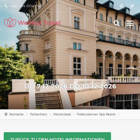
+420 314 004 845
OD 7.12.2026 DO 10.12.2026
Startseite
Tschechien
Marienbad
Falkensteiner Spa Resort
ZURÜCK ZU DEN HOTELINFORMATIONEN