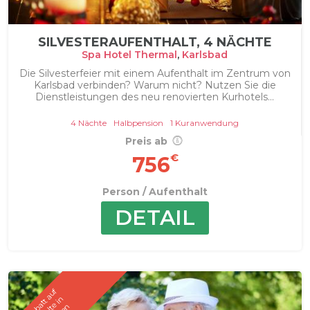
SILVESTERAUFENTHALT, 4 NÄCHTE
Spa Hotel Thermal
,
Karlsbad
Die Silvesterfeier mit einem Aufenthalt im Zentrum von
Karlsbad verbinden? Warum nicht? Nutzen Sie die
Dienstleistungen des neu renovierten Kurhotels...
4 Nächte
Halbpension
1 Kuranwendung
Preis ab
€
756
Person / Aufenthalt
DETAIL
1
5
R
a
b
t
t
a
u
f
A
u
f
e
n
h
a
l
t
i
a
u
s
g
e
w
ä
h
l
t
e
T
e
r
m
i
n
e