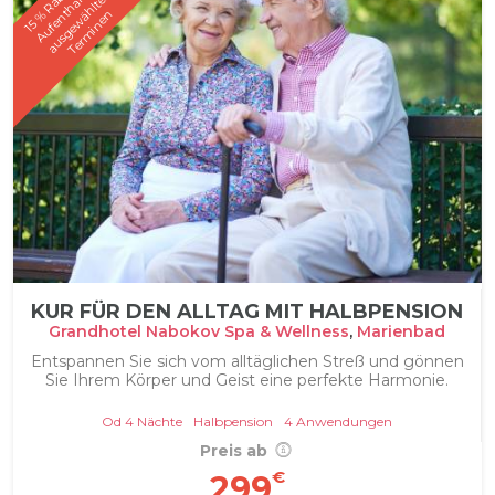
n
a
e
n
%
t
n
KUR FÜR DEN ALLTAG MIT HALBPENSION
Grandhotel Nabokov Spa & Wellness
,
Marienbad
Entspannen Sie sich vom alltäglichen Streß und gönnen
Sie Ihrem Körper und Geist eine perfekte Harmonie.
Od 4 Nächte
Halbpension
4 Anwendungen
Preis ab
€
299