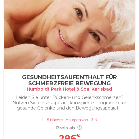
GESUNDHEITSAUFENTHALT FÜR
SCHMERZFREIE BEWEGUNG
Humboldt Park Hotel & Spa
,
Karlsbad
Leiden Sie unter Rücken- und Gelenkschmerzen?
Nutzen Sie dieses speziell konzipierte Programm für
gesunde Gelenke und den Bewegungsapparat....
4 - 5 Nächte
Halbpension
3-4
Preis ab
€
296