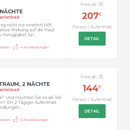
Preis ab
 NÄCHTE
207
€
arienbad
g nicht nur innerlich hilft,
Person / Aufenthalt
itive Wirkung auf die Haut
 Honigpaket für...
DETAIL
nsion
4 Anwendungen
Preis ab
RAUM, 2 NÄCHTE
144
€
arienbad
? Und möchten Sie es als Teil
Person / Aufenthalt
n? Ein 2-Tägiger Aufenthalt
dlungen...
DETAIL
nsion
3 Anwendungen