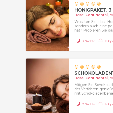
HONIGPAKET, 3
Hotel Continental
,
M
Wussten Sie, dass Honi
sondern auch eine pos
hat? Probieren Sie das
3 Nächte
Halbpe
SCHOKOLADENT
Hotel Continental
,
M
Mögen Sie Schokolade
der Verfahren genieße
mit Schokoladenbehan
2 Nächte
Halbpe