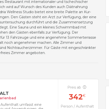
es Restaurant mit internationaler und tschechischer
lich wird auf Wunsch des Kunden auch Diätnahrung
dria Wellness Studio bietet eine breite Palette an Kur-
gen. Den Gästen steht ein Arzt zur Verfügung, der eine
gsuntersuchung durchführt und die Zusammensetzung
legt. Eine Sauna und ein kleines Schwimmbad mit
hen den Gästen ebenfalls zur Verfügung. Der
z für 13 Fahrzeuge und eine angenehme Sommerterrasse
alt noch angenehmer machen. Alle Zimmer und
 sind Nichtraucherzimmer. Für Gäste mit eingeschränkter
erefreies Zimmer angeboten.
Preis ab
ALT
342
€
arienbad
Aufenthalt umfasst eine
Person / Aufenthalt
ung und Anwendungen, die