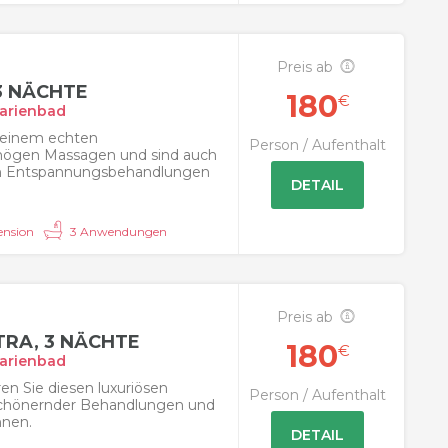
Preis ab
3 NÄCHTE
180
€
arienbad
 einem echten
Person / Aufenthalt
 mögen Massagen und sind auch
n Entspannungsbehandlungen
DETAIL
nsion
3 Anwendungen
Preis ab
RA, 3 NÄCHTE
180
€
arienbad
n Sie diesen luxuriösen
Person / Aufenthalt
rschönernder Behandlungen und
hnen.
DETAIL