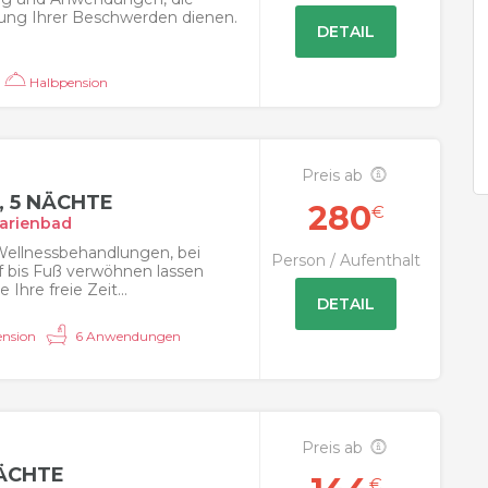
rung Ihrer Beschwerden dienen.
DETAIL
Halbpension
g
Preis ab
 5 NÄCHTE
280
€
arienbad
 Wellnessbehandlungen, bei
Person / Aufenthalt
f bis Fuß verwöhnen lassen
Ihre freie Zeit...
DETAIL
nsion
6 Anwendungen
Preis ab
ÄCHTE
€