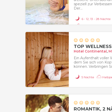
speziell zur Verbesse
Der...
6 - 12, 13 - 28 Nächte
2 Anwendungen / Ta
TOP WELLNESS,
Hotel Continental
,
M
Ein Aufenthalt voller
dem Sie sich von Kop
können. Verbringen Sie 
5 Nächte
Halbpe
ROMANTIK, 2 N