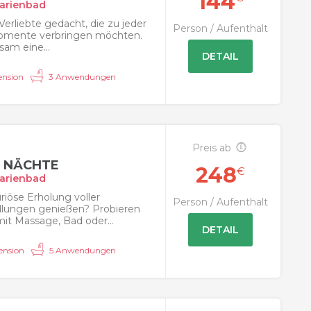
144
arienbad
 Verliebte gedacht, die zu jeder
Person / Aufenthalt
 Momente verbringen möchten.
am eine...
DETAIL
nsion
3 Anwendungen
Preis ab
4 NÄCHTE
248
€
arienbad
riöse Erholung voller
Person / Aufenthalt
ungen genießen? Probieren
mit Massage, Bad oder...
DETAIL
ension
5 Anwendungen