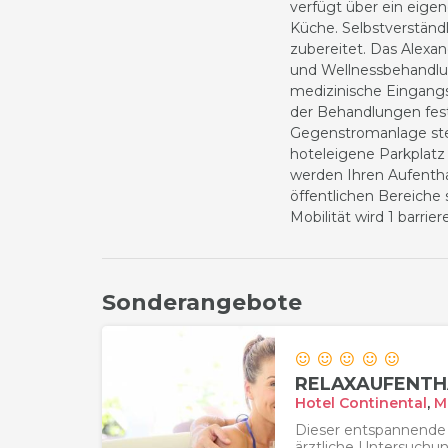
verfügt über ein eigen
Küche. Selbstverständ
zubereitet. Das Alexan
und Wellnessbehandlun
medizinische Eingan
der Behandlungen fest
Gegenstromanlage ste
hoteleigene Parkplat
werden Ihren Aufenth
öffentlichen Bereiche
Mobilität wird 1 barri
Sonderangebote
RELAXAUFENTH
Hotel Continental
,
M
Dieser entspannende 
ärztliche Untersuch