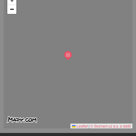
−
Leaflet
|
© Seznam.cz a.s. a další