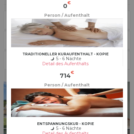
€
0
Person / Aufenthalt
Stornobedingungen
Zimmerinformationen
TRADITIONELLER KURAUFENTHALT - KOPIE
5 - 6 Nächte
Ausstattung und Dienstleistungen
Detail des Aufenthalts
€
714
Person / Aufenthalt
ENTSPANNUNGSKUR - KOPIE
5 - 6 Nächte
Detail des Aufenthalts