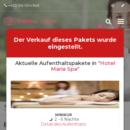
+420 314 004 845
Schließen
Der Verkauf dieses Pakets wurde
eingestellt.
AUFENTHALT
TRADITIONELLER
Aktuelle Aufenthaltspakete in
"Hotel
Maria Spa"
KURAUFENTHALT
HOTEL MARIA SPA
Startseite
Tschechien
Marienbad
Hotel Maria Spa
Traditioneller
Kuraufenthalt
MINIKUR
2 - 6 Nächte
Beschreibung
Detail des Aufenthalts