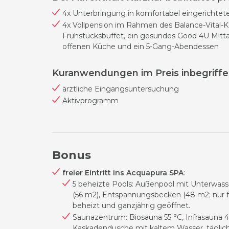
4x Unterbringung in komfortabel eingerichte
4x Vollpension im Rahmen des Balance-Vital-K
Frühstücksbuffet, ein gesundes Good 4U Mitt
offenen Küche und ein 5-Gang-Abendessen
Kuranwendungen im Preis inbegriffe
ärztliche Eingangsuntersuchung
Aktivprogramm
Bonus
freier Eintritt ins Acquapura SPA
:
5 beheizte Pools: Außenpool mit Unterwass
(56 m2), Entspannungsbecken (48 m2; nur f
beheizt und ganzjährig geöffnet.
Saunazentrum: Biosauna 55 °C, Infrasauna 4
Kaskadendusche mit kaltem Wasser, täglich