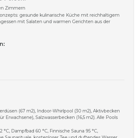
ten Zimmern
onzepts: gesunde kulinarische Küche mit reichhaltigem
agessen mit Salaten und warmen Gerichten aus der
n:
erdüsen (67 m2), Indoor-Whirlpool (30 m2), Aktivbecken
ür Erwachsene), Salzwasserbecken (16,5 m2).
Alle Pools
2 °C, Dampfbad 60 °C, Finnische Sauna 95 °C,
e Saunarituale, kostenloser Tee und duftendes Wasser