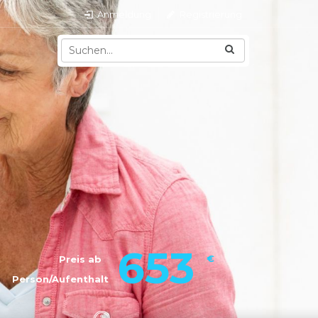
Anmeldung
Registrierung
653
€
Preis ab
Person/Aufenthalt