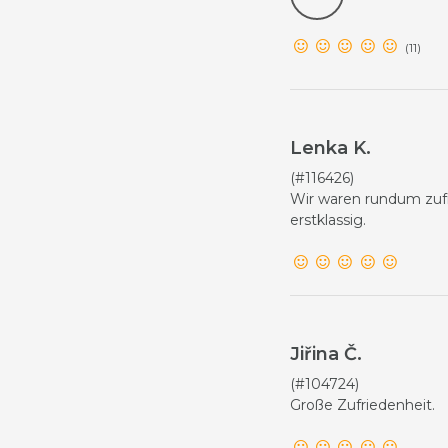
(11)
Lenka K.
(#116426)
Wir waren rundum zufr
erstklassig.
Jiřina Č.
(#104724)
Große Zufriedenheit.