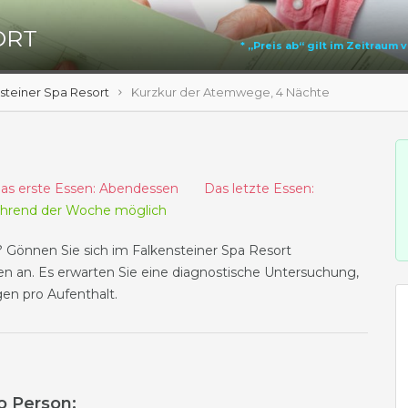
ORT
* „Preis ab“ gilt im Zeitraum
steiner Spa Resort
Kurzkur der Atemwege, 4 Nächte
s erste Essen: Abendessen Das letzte Essen:
ährend der Woche möglich
?
Gönnen Sie sich im Falkensteiner Spa Resort
en an.
Es erwarten Sie eine diagnostische Untersuchung,
gen pro Aufenthalt.
o Person: