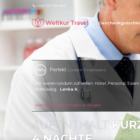
+420 314 004 845
Geschenkgutsche
Perfekt
94%
(Celkem 11 hodnocení)
Große Zufriedenheit.
Jiřina Č.
Weitere Bewertungen anzeigen
AUFENTHALT
KURZ
4 NÄCHTE