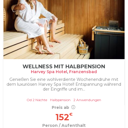
WELLNESS MIT HALBPENSION
Harvey Spa Hotel
,
Franzensbad
Genießen Sie eine wohlverdiente Wochenendruhe mit
dem luxuriösen Harvey Spa Hotel! Entspannung während
der Eingriffe und im...
Od 2 Nächte
Halbpension
2 Anwendungen
Preis ab
€
152
Person / Aufenthalt