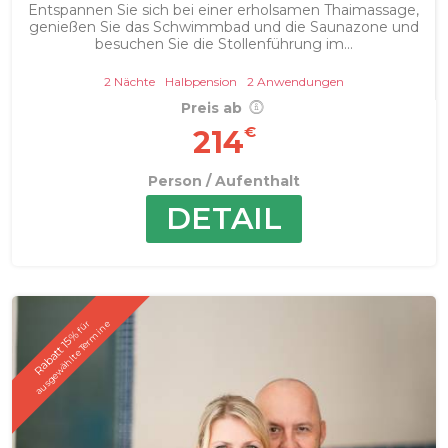
Entspannen Sie sich bei einer erholsamen Thaimassage,
genießen Sie das Schwimmbad und die Saunazone und
besuchen Sie die Stollenführung im...
2 Nächte
Halbpension
2 Anwendungen
Preis ab
€
214
Person / Aufenthalt
DETAIL
f
ü
r
a
u
s
g
e
w
ä
h
l
t
e
T
e
r
m
i
n
e
Rabatt 15%