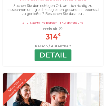
Suchen Sie den richtigen Ort, um sich richtig zu
entspannen und gleichzeitig einen gesunden Lebensstil
zu genießen? Besuchen Sie das neu...
2 - 21 Nächte
Vollpension
1 Kuranwendung
Preis ab
€
314
Person / Aufenthalt
DETAIL
f
ü
r
a
u
s
g
e
w
ä
h
l
t
e
T
e
r
m
i
n
e
Rabatt 15%